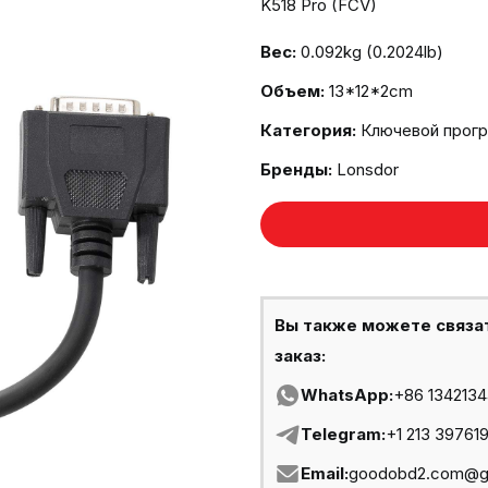
K518 Pro (FCV)
Вес:
0.092kg (0.2024lb)
Объем:
13*12*2cm
Категория:
Ключевой прог
Бренды:
Lonsdor
Вы также можете связа
заказ:
WhatsApp:
+86 134213
Telegram:
+1 213 39761
Email:
goodobd2.com@g