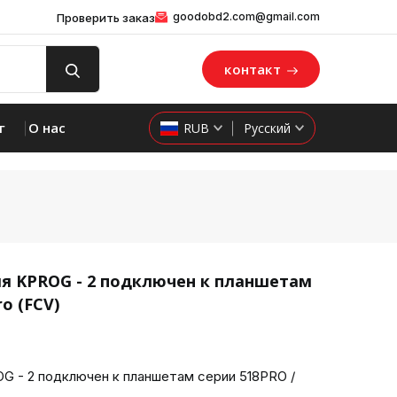
goodobd2.com@gmail.com
Проверить заказ
контакт
г
О нас
RUB
Русский
ля KPROG - 2 подключен к планшетам
ro (FCV)
product 
G - 2 подключен к планшетам серии 518PRO /