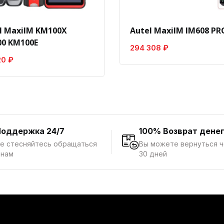
l MaxiIM KM100X
Autel MaxiIM IM608 PRO
0 KM100E
294 308 ₽
20 ₽
Поддержка 24/7
100% Возврат дене
е стесняйтесь обращаться
Вы можете вернуться 
 нам
30 дней