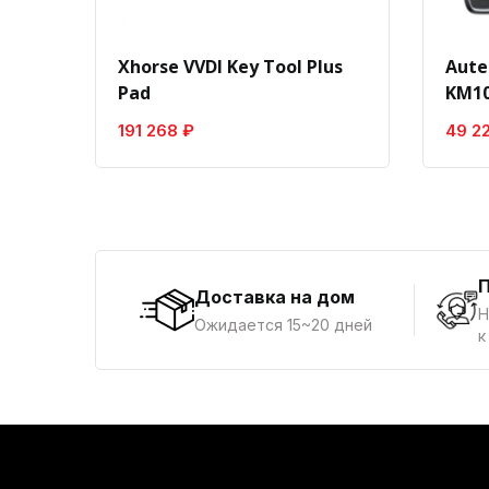
Xhorse VVDI Key Tool Plus
Aute
Pad
KM10
191 268 ₽
49 2
Доставка на дом
Н
Ожидается 15~20 дней
к