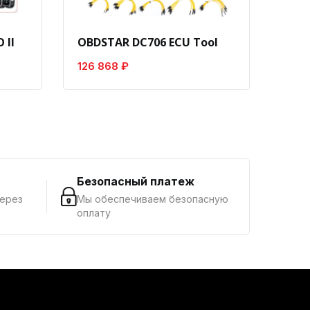
 II
OBDSTAR DC706 ECU Tool
Laun
126 868 ₽
8 18
г
Безопасный платеж
через
Мы обеспечиваем безопасную
оплату