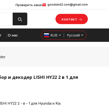
goodobd2.com@gmail.com
Проверить заказ
контакт
г
О нас
RUB
Русский
oder
р и декодер LISHI HY22 2 в 1 для
product 
I HY22 2 - в - 1 для Hyundai и Kia