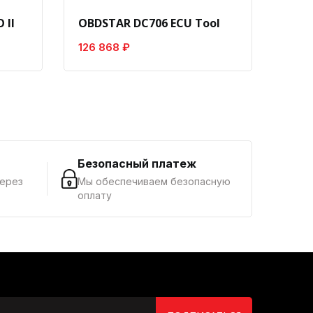
 II
OBDSTAR DC706 ECU Tool
Laun
126 868 ₽
8 18
г
Безопасный платеж
через
Мы обеспечиваем безопасную
оплату