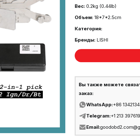
Вес:
0.2kg (0.44lb)
Объем:
18*7*2.5cm
Категория:
Бренды:
LISHI
Вы также можете связа
заказ:
WhatsApp:
+86 134213
Telegram:
+1 213 39761
Email:
goodobd2.com@g