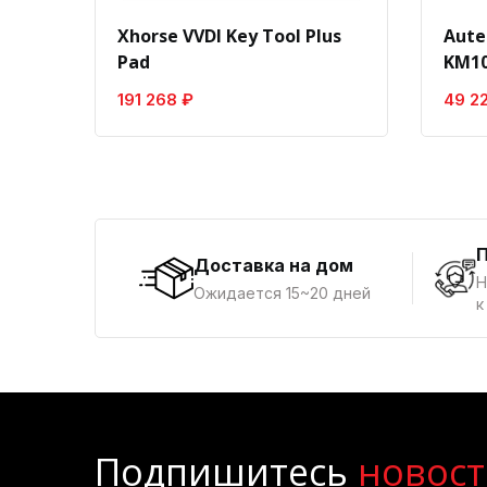
Xhorse VVDI Key Tool Plus
Aute
Pad
KM10
191 268 ₽
49 2
Доставка на дом
Н
Ожидается 15~20 дней
к
Подпишитесь
новост