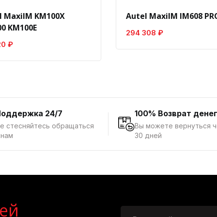
l MaxiIM KM100X
Autel MaxiIM IM608 PRO
0 KM100E
294 308 ₽
20 ₽
Поддержка 24/7
100% Возврат дене
е стесняйтесь обращаться
Вы можете вернуться 
 нам
30 дней
ей