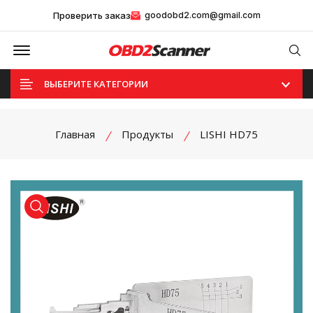
Проверить заказ
goodobd2.com@gmail.com
Offcanvas Menu Open
Se
ВЫБЕРИТЕ КАТЕГОРИИ
Главная
Продукты
LISHI HD75
product view