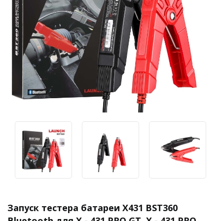
Запуск тестера батареи X431 BST360
Bluetooth для X - 431 PRO GT, X - 431 PRO