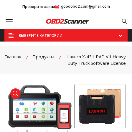
Проверить заказ
goodobd2.com@gmail.com
Offcanvas Menu Open
Se
ВЫБЕРИТЕ КАТЕГОРИИ
Главная
Продукты
Launch X-431 PAD VII Heavy
Duty Truck Software License
product view