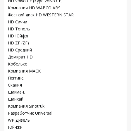
HD Volvo CE (Курс Volvo CE)
Компания HD WABCO ABS
Жесткий диск HD WESTERN STAR
HD Сиччи
HD Тополь
HD Юйфэн
HD ZF (ZF)
HD Средний
Домкрат HD
Кобелько
Компания MACK
Пеггинс.
Скания
Шакман.
Шанхай
Компания Sinotruk
Разработчик Universal
WP Дизель
Юйчжи