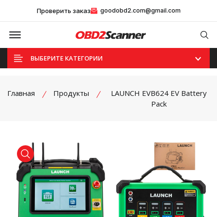
Проверить заказ
goodobd2.com@gmail.com
Offcanvas Menu Open
Se
ВЫБЕРИТЕ КАТЕГОРИИ
Главная
Продукты
LAUNCH EVB624 EV Battery
Pack
product view