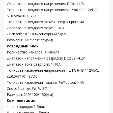
Диапазон выходного напряжения: DC0~112V
Точность выходного напряжения:≤±1%@48-112VDC,
≤±0.5V@10-48VDC
Точность выходного тока:≤±1%@output＞4A
Диапазон выходного тока: 1~40A
Дисплей: 10.1” ЖК-сенсорный экран
Размеры: 381*270*275(мм)
Разрядный блок
Количество каналов: 4 канала
Диапазон напряжения разрядки: DC2.89~4.2V
Диапазон тока разрядки: 1-10A
Точность измерения напряжения:＜±1%@48-112VDC,
≤±0.5V@10-48VDC
Точность измерения тока:≤±1%@output＞4A
Способ связи: Wi-Fi, BT
Размеры: 215*100*130(мм)
Комплектация:
1 шт. x зарядный блок
6 шт. x разрядные блоки