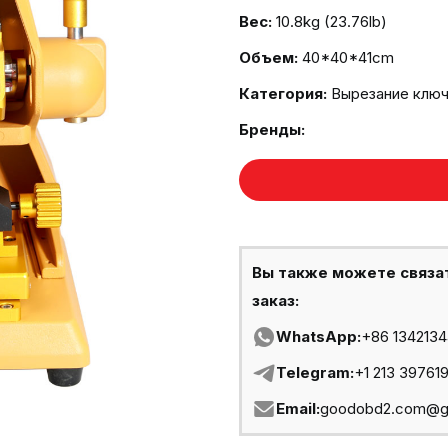
Вес:
10.8kg (23.76lb)
Объем:
40*40*41cm
Категория:
Вырезание клю
Бренды:
Вы также можете связа
заказ:
WhatsApp:
+86 134213
Telegram:
+1 213 39761
Email:
goodobd2.com@g