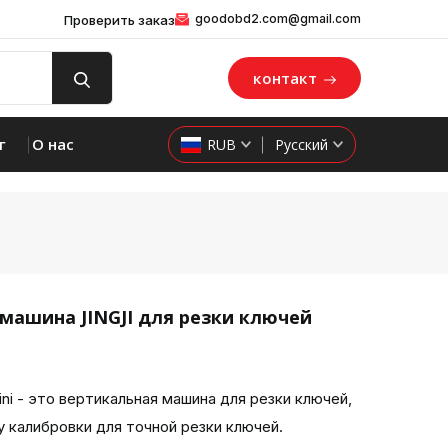
goodobd2.com@gmail.com
Проверить заказ
контакт
г
О нас
RUB
Русский
машина JINGJI для резки ключей
product 
ni - это вертикальная машина для резки ключей,
 калибровки для точной резки ключей.