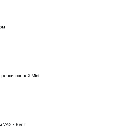
мом
 резки ключей Mini
м VAG / Benz