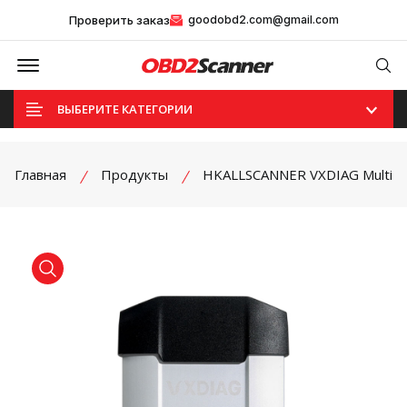
Проверить заказ
goodobd2.com@gmail.com
Offcanvas Menu Open
Se
ВЫБЕРИТЕ КАТЕГОРИИ
Главная
Продукты
HKALLSCANNER VXDIAG Multi
product view