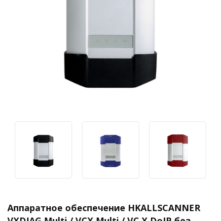
Аппаратное обеспечение HKALLSCANNER
VXDIAG Multi / VCX Multi / VC X DoIP без