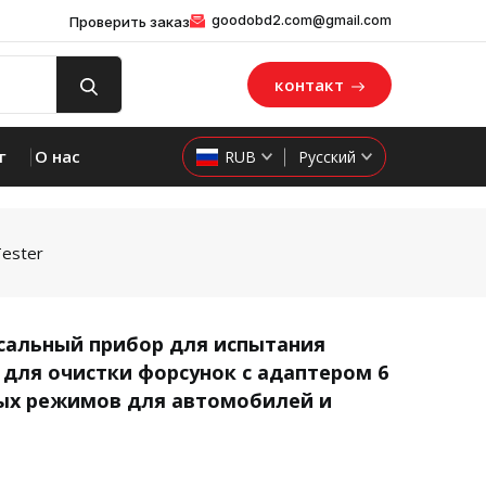
goodobd2.com@gmail.com
Проверить заказ
контакт
г
О нас
RUB
Русский
Tester
сальный прибор для испытания
 для очистки форсунок с адаптером 6
product 
ых режимов для автомобилей и