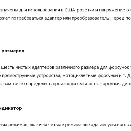
значены для использования в США. розетки и напряжение о
ожет потребоваться адаптер или преобразователь.Перед по
6 размеров
есть чистых адаптеров различного размера для форсунок 12В 
иковые прямоструйные устройства, мотоциклетные форсунки и т.
ь вам точно определить производительность форсунки, диа
индикатор
ных режимов, включая четыре режима выхода импульсного си