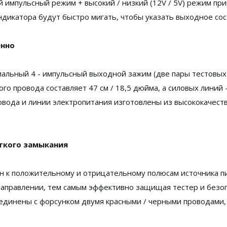
й импульсный режим + высокий / низкий (12V / 5V) режим п
дикатора будут быстро мигать, чтобы указать выходное сос
енно
иальный 4 - импульсный выходной зажим (две пары тестовых
 провода составляет 47 см / 18,5 дюйма, а силовых линий -
вода и линии электропитания изготовлены из высококачест
ткого замыкания
н к положительному и отрицательному полюсам источника пи
аправлении, тем самым эффективно защищая тестер и безоп
динены с форсунком двумя красными / черными проводами, п