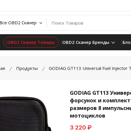
OBD2 Сканер Товары
OBD2 Сканер Бренды
Бло
ная
Продукты
GODIAG GT113 Universal Fuel Injector 
GODIAG GT113 Универ
форсунок и комплект
product view
размеров 8 импульсн
мотоциклов
3 220 ₽