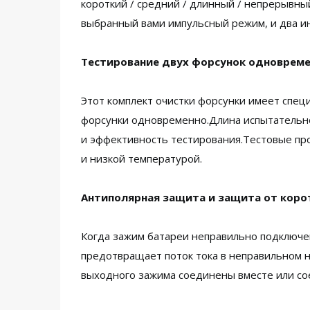
короткий / средний / длинный / непрерывны
выбранный вами импульсный режим, и два ин
Тестирование двух форсунок одноврем
Этот комплект очистки форсунки имеет спец
форсунки одновременно.Длина испытательного
и эффективность тестирования.Тестовые про
и низкой температурой.
Антиполярная защита и защита от коро
Когда зажим батареи неправильно подключе
предотвращает поток тока в неправильном н
выходного зажима соединены вместе или сое