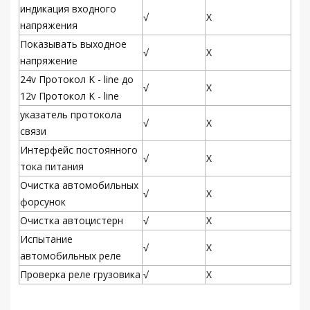
индикация входного
√
Х
напряжения
Показывать выходное
√
Х
напряжение
24v Протокол K - line до
√
Х
12v Протокол K - line
указатель протокола
√
Х
связи
Интерфейс постоянного
√
Х
тока питания
Очистка автомобильных
√
Х
форсунок
Очистка автоцистерн
√
Х
Испытание
√
Х
автомобильных реле
Проверка реле грузовика
√
Х