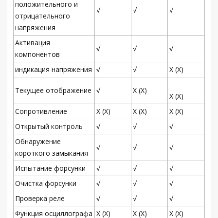
положительного и
√
√
√
отрицательного
напряжения
Активация
√
√
√
компонентов
индикация напряжения
√
√
Х (Х)
Текущее отображение
√
Х (Х)
Х (Х)
Сопротивление
Х (Х)
Х (Х)
Х (Х)
Открытый контроль
√
√
√
Обнаружение
√
√
√
короткого замыкания
Испытание форсунки
√
√
√
Очистка форсунки
√
√
√
Проверка реле
√
√
√
Функция осциллографа
Х (Х)
Х (Х)
Х (Х)