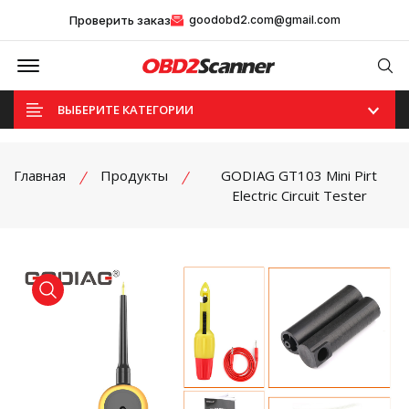
Проверить заказ
goodobd2.com@gmail.com
Offcanvas Menu Open
Se
ВЫБЕРИТЕ КАТЕГОРИИ
Главная
Продукты
GODIAG GT103 Mini Pirt
Electric Circuit Tester
product view