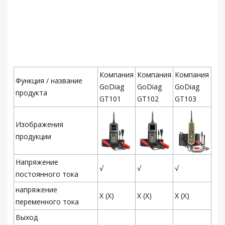
Компания
Компания
Компания
Функция / название
GoDiag
GoDiag
GoDiag
продукта
GT101
GT102
GT103
Изображения
продукции
Напряжение
√
√
√
постоянного тока
напряжение
Х (Х)
Х (Х)
Х (Х)
переменного тока
Выход