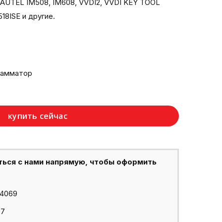
 AUTEL IM508, IM608, VVDI2, VVDI KEY TOOL
18ISE и другие.
рамматор
купить сейчас
ться с нами напрямую, чтобы оформить
44069
97