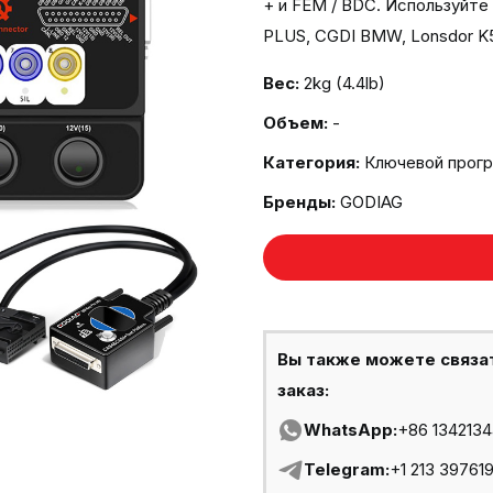
+ и FEM / BDC. Используйте
PLUS, CGDI BMW, Lonsdor K5
Вес:
2kg (4.4lb)
Объем:
-
Категория:
Ключевой прог
Бренды:
GODIAG
Вы также можете связа
заказ:
WhatsApp:
+86 134213
Telegram:
+1 213 39761