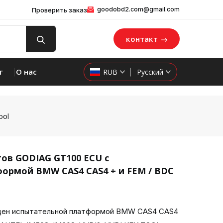
goodobd2.com@gmail.com
Проверить заказ
контакт
г
О нас
RUB
Русский
ool
ов GODIAG GT100 ECU с
ормой BMW CAS4 CAS4 + и FEM / BDC
product 
щен испытательной платформой BMW CAS4 CAS4