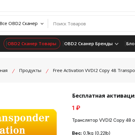
OBD2 Сканер Товары
OBD2 Сканер Бренды
Бло
вная
Продукты
Free Activation VVDI2 Copy 48 Transp
Бесплатная активация
1 ₽
product view
Транслятор VVDI2 Copy 48 о
Вес:
0.1kg (0.22lb)