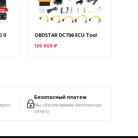
 II
OBDSTAR DC706 ECU Tool
Laun
126 868 ₽
8 18
г
Безопасный платеж
через
Мы обеспечиваем безопасную
оплату