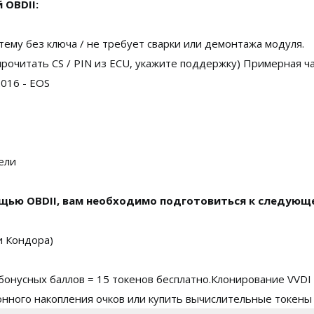
 OBDII:
тему без ключа / не требует сварки или демонтажа модуля.
очитать CS / PIN из ECU, укажите поддержку) Примерная ча
016 - EOS
ели
ощью OBDII, вам необходимо подготовиться к следующ
и Кондора)
0 бонусных баллов = 15 токенов бесплатно.Клонирование VVDI
нного накопления очков или купить вычислительные токены (