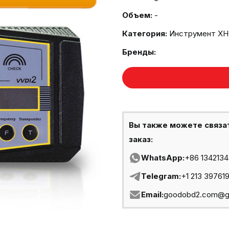
Объем:
-
Категория:
Инструмент X
Бренды:
Вы также можете связа
заказ:
WhatsApp:
+86 134213
Telegram:
+1 213 39761
Email:
goodobd2.com@g