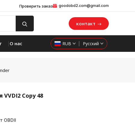
goodobd2.com@gmail.com
Проверить заказ
контакт
г
О нас
RUB
Русский
onder
 VVDI2 Copy 48
т OBDII