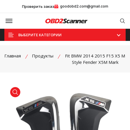
Проверить заказ
goodobd2.com@gmail.com
Offcanvas Menu Open
Se
ВЫБЕРИТЕ КАТЕГОРИИ
Главная
Продукты
Fit BMW 2014 2015 F15 X5 M
Style Fender X5M Mark
product view