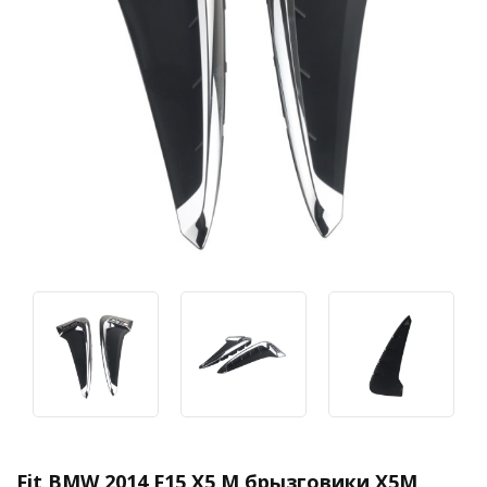
Fit BMW 2014 F15 X5 M брызговики X5M