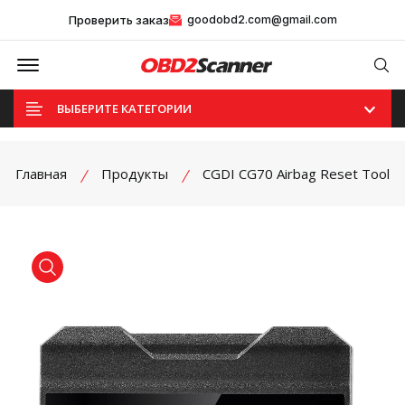
Проверить заказ
goodobd2.com@gmail.com
Offcanvas Menu Open
Se
ВЫБЕРИТЕ КАТЕГОРИИ
Главная
Продукты
CGDI CG70 Airbag Reset Tool
product view