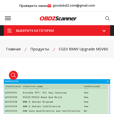
Проверить заказ
goodobd2.com@gmail.com
Offcanvas Menu Open
Se
ВЫБЕРИТЕ КАТЕГОРИИ
Главная
Продукты
CGDI BMW Upgrade MSV80
product view