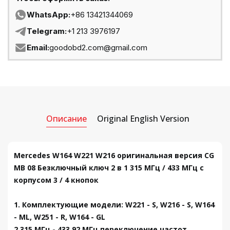
WhatsApp:
+86 13421344069
Telegram:
+1 213 3976197
Email:
goodobd2.com@gmail.com
Описание
Original English Version
Mercedes W164 W221 W216 оригинальная версия CG
MB 08 Безключный ключ 2 в 1 315 МГц / 433 МГц с
корпусом 3 / 4 кнопок
1. Комплектующие модели: W221 - S, W216 - S, W164
- ML, W251 - R, W164 - GL
2.315 МГц - 433,92 МГц переключение частот.