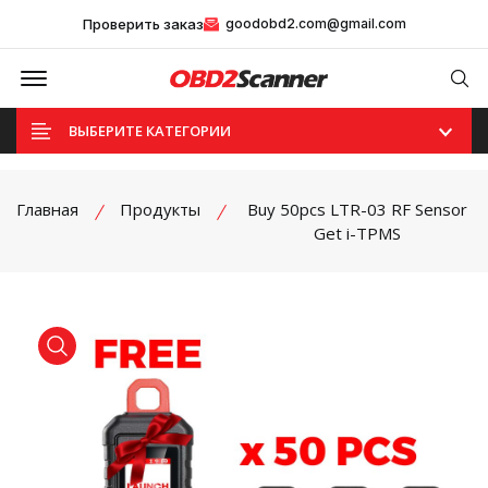
Проверить заказ
goodobd2.com@gmail.com
Offcanvas Menu Open
Se
ВЫБЕРИТЕ КАТЕГОРИИ
Главная
Продукты
Buy 50pcs LTR-03 RF Sensor
Get i-TPMS
product view