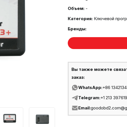
Объем:
-
Категория:
Ключевой прог
Бренды:
Вы также можете связа
заказ:
WhatsApp:
+86 134213
Telegram:
+1 213 39761
Email:
goodobd2.com@g