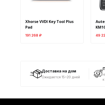
Xhorse VVDI Key Tool Plus
Aute
Pad
KM10
191 268 ₽
49 2
Доставка на дом
Н
Ожидается 15~20 дней
к