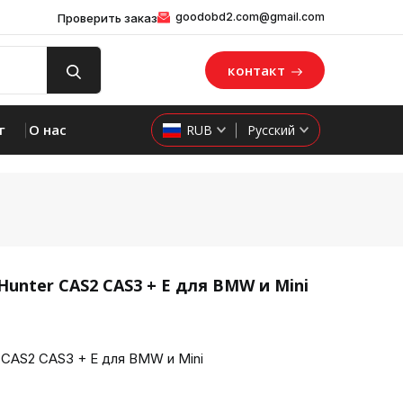
goodobd2.com@gmail.com
Проверить заказ
контакт
г
О нас
RUB
Русский
nter CAS2 CAS3 + E для BMW и Mini
product 
CAS2 CAS3 + E для BMW и Mini