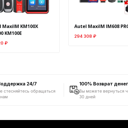
l MaxiIM KM100X
Autel MaxiIM IM608 PRO
0 KM100E
294 308 ₽
20 ₽
Поддержка 24/7
100% Возврат дене
е стесняйтесь обращаться
Вы можете вернуться 
 нам
30 дней