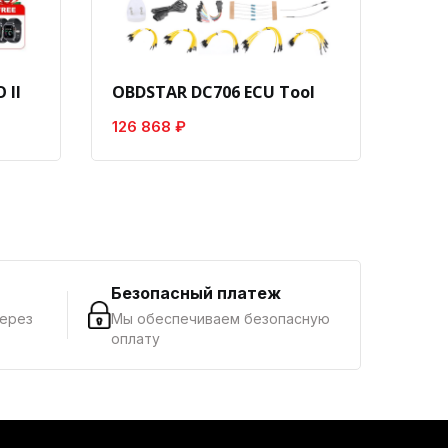
 II
OBDSTAR DC706 ECU Tool
Laun
126 868 ₽
8 18
г
Безопасный платеж
через
Мы обеспечиваем безопасную
оплату