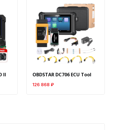
 II
OBDSTAR DC706 ECU Tool
Laun
126 868 ₽
8 18