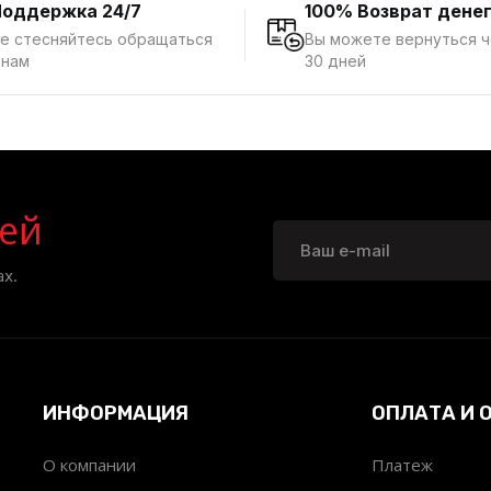
Поддержка 24/7
100% Возврат дене
е стесняйтесь обращаться
Вы можете вернуться 
 нам
30 дней
ей
х.
ИНФОРМАЦИЯ
ОПЛАТА И 
О компании
Платеж