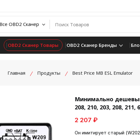
OBD2 Сканер Товары
OBD2 Сканер Бренды
Бло
Главная
Продукты
Best Price MB ESL Emulator
Минимально дешевый 
208, 210, 203, 208, 211, 
product view
2 207 ₽
Он имитирует старый (W2022