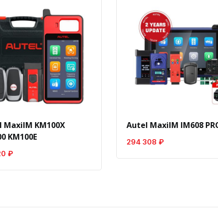
l MaxiIM KM100X
Autel MaxiIM IM608 PRO
0 KM100E
294 308 ₽
20 ₽