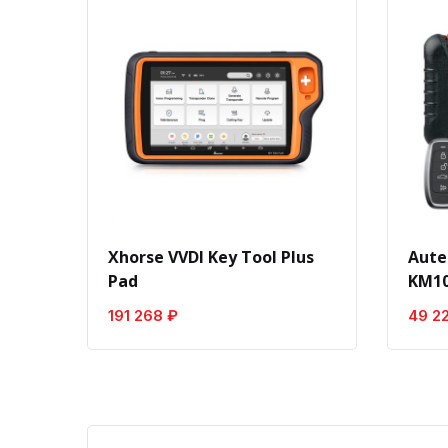
Xhorse VVDI Key Tool Plus
Aute
Pad
KM10
191 268 ₽
49 2