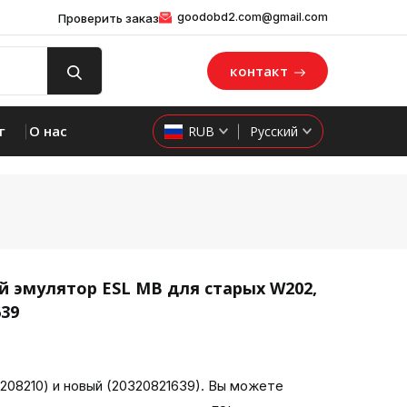
goodobd2.com@gmail.com
Проверить заказ
контакт
г
О нас
RUB
Русский
эмулятор ESL MB для старых W202,
639
product 
08210) и новый (20320821639). Вы можете