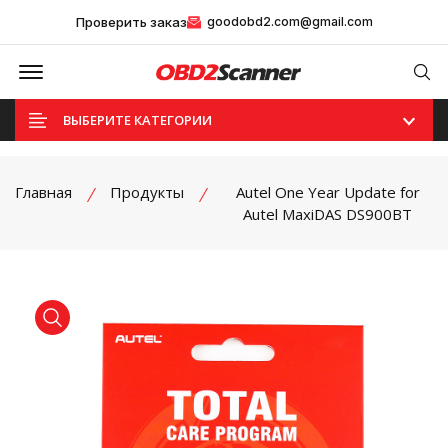
Проверить заказ
goodobd2.com@gmail.com
Offcanvas Menu Open
Se
ВЫБЕРИТЕ КАТЕГОРИИ
Главная
Продукты
Autel One Year Update for
Autel MaxiDAS DS900BT
product view