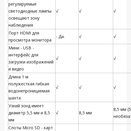
регулируемые
светодиодные лампы
√
√
√
освещают зону
наблюдения
Порт HDMI для
- Да.
√
√
просмотра монитора
Мини - USB -
интерфейс для
√
√
√
загрузки изображений
и видео
Длина 1 м
полужесткая гибкая
√
√
√
водонепроницаемая
шахта
Узкий зонд имеет
8,5 мм (
диаметр 5,5 мм и 8,5
√
8,5 мм
необяза
мм
Слоты Micro SD - карт