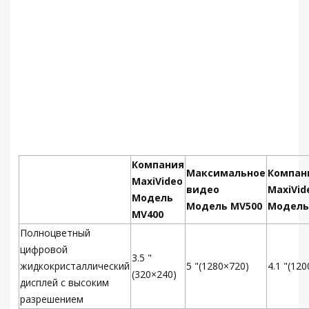
Компания
Максимальное
Компан
MaxiVideo
видео
MaxiVid
Модель
Модель MV500
Модель
MV400
Полноцветный
цифровой
3.5 "
жидкокристаллический
5 "(1280×720)
4.1 "(12
(320×240)
дисплей с высоким
разрешением