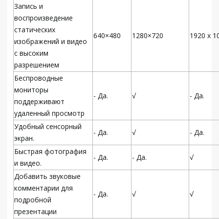
Запись и
воспроизведение
статических
640×480
1280×720
1920 х 1
изображений и видео
с высоким
разрешением
Беспроводные
мониторы
- Да.
√
- Да.
поддерживают
удаленный просмотр
Удобный сенсорный
- Да.
√
- Да.
экран.
Быстрая фотография
- Да.
- Да.
√
и видео.
Добавить звуковые
комментарии для
- Да.
√
√
подробной
презентации