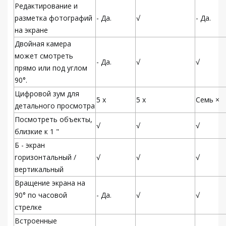
Редактирование и
разметка фотографий
- Да.
√
- Да.
на экране
Двойная камера
может смотреть
- Да.
√
√
прямо или под углом
90°.
Цифровой зум для
5 х
5 х
Семь ×
детального просмотра
Посмотреть объекты,
√
√
√
близкие к 1 "
Б - экран
горизонтальный /
√
√
√
вертикальный
Вращение экрана на
90° по часовой
- Да.
√
√
стрелке
Встроенные