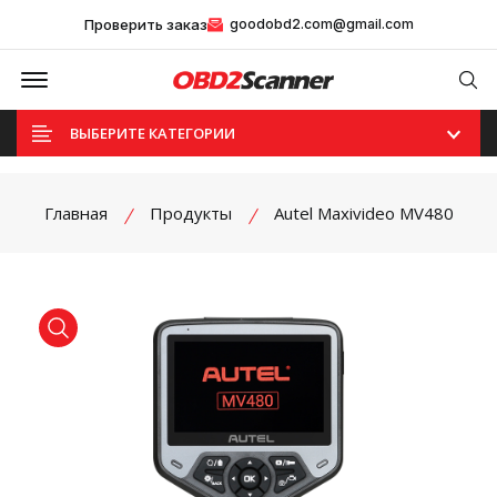
Проверить заказ
goodobd2.com@gmail.com
Offcanvas Menu Open
Se
ВЫБЕРИТЕ КАТЕГОРИИ
Главная
Продукты
Autel Maxivideo MV480
product view