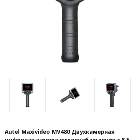
Autel Maxivideo MV480 Двухкамерная
цифровая камера видеонаблюдения с 8,5 -