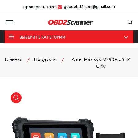
Проверить заказ
goodobd2.com@gmail.com
Offcanvas Menu Open
Se
ВЫБЕРИТЕ КАТЕГОРИИ
Главная
Продукты
Autel Maxisys MS909 US IP
Only
product view