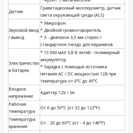
Гравитационный акселерометр, датчик
Датчик
света окружающей среды (ALS)
* Микрофон
Звуковой ввод
* Двойной громкоговоритель
/ вывод
* 3 - диапазон 3,5 мм стерео /
стандартное гнездо для наушников
* 15 000 мАХ 3,8 В литий - полимерный
аккумулятор
Электричество
* Зарядка с помощью источника
и батареи
питания AC / DC мощностью 12В при
температуре от 0°C до 45°C
Входное
Адаптер 12V / 3A
напряжение
Рабочая
От 0 до 50°C (от 32 до 122°F)
температура
Температура
От - 20 до 60°C (от - 4 до 140°F)
хранения