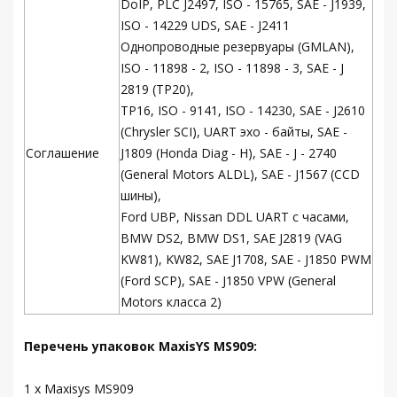
DoIP, PLC J2497, ISO - 15765, SAE - J1939,
ISO - 14229 UDS, SAE - J2411
Однопроводные резервуары (GMLAN),
ISO - 11898 - 2, ISO - 11898 - 3, SAE - J
2819 (TP20),
TP16, ISO - 9141, ISO - 14230, SAE - J2610
(Chrysler SCI), UART эхо - байты, SAE -
Соглашение
J1809 (Honda Diag - H), SAE - J - 2740
(General Motors ALDL), SAE - J1567 (CCD
шины),
Ford UBP, Nissan DDL UART с часами,
BMW DS2, BMW DS1, SAE J2819 (VAG
KW81), KW82, SAE J1708, SAE - J1850 PWM
(Ford SCP), SAE - J1850 VPW (General
Motors класса 2)
Перечень упаковок MaxisYS MS909:
1 x Maxisys MS909