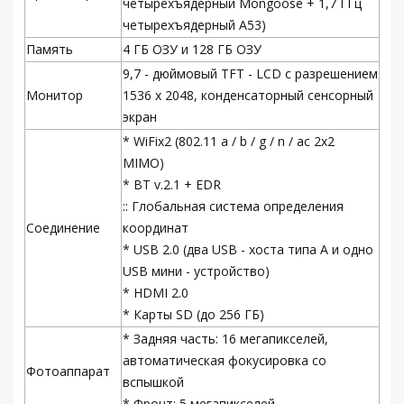
четырехъядерный Mongoose + 1,7 ГГц
четырехъядерный A53)
Память
4 ГБ ОЗУ и 128 ГБ ОЗУ
9,7 - дюймовый TFT - LCD с разрешением
Монитор
1536 x 2048, конденсаторный сенсорный
экран
* WiFix2 (802.11 a / b / g / n / ac 2x2
MIMO)
* BT v.2.1 + EDR
:: Глобальная система определения
Соединение
координат
* USB 2.0 (два USB - хоста типа A и одно
USB мини - устройство)
* HDMI 2.0
* Карты SD (до 256 ГБ)
* Задняя часть: 16 мегапикселей,
автоматическая фокусировка со
Фотоаппарат
вспышкой
* Фронт: 5 мегапикселей