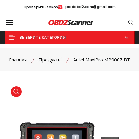
Проверить заказ
goodobd2.com@gmail.com
Offcanvas Menu Open
Se
ВЫБЕРИТЕ КАТЕГОРИИ
Главная
Продукты
Autel MaxiPro MP900Z BT
product view