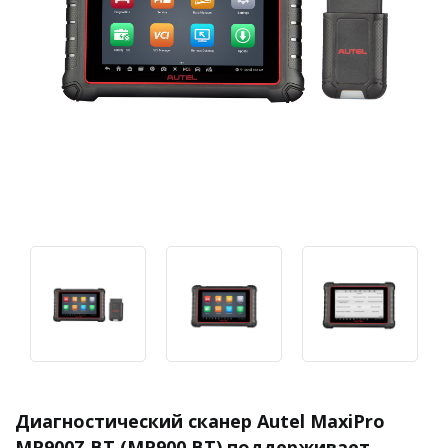
Диагностический сканер Autel MaxiPro
MP900Z BT (MP900 BT) поддерживает