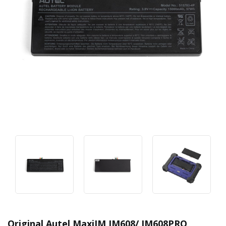
Original Autel MaxiIM IM608/ IM608PRO