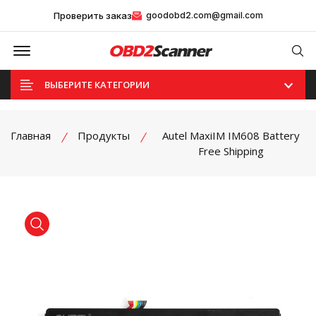
Проверить заказ
goodobd2.com@gmail.com
Offcanvas Menu Open
Se
ВЫБЕРИТЕ КАТЕГОРИИ
Главная
Продукты
Autel MaxiIM IM608 Battery
Free Shipping
product view