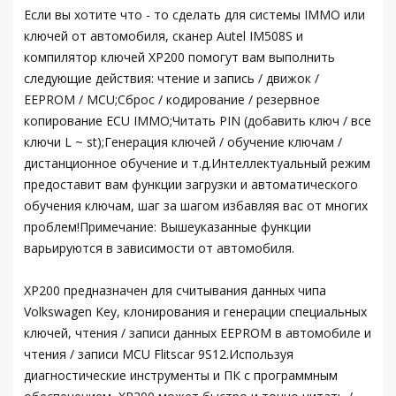
Если вы хотите что - то сделать для системы IMMO или
ключей от автомобиля, сканер Autel IM508S и
компилятор ключей XP200 помогут вам выполнить
следующие действия: чтение и запись / движок /
EEPROM / MCU;Сброс / кодирование / резервное
копирование ECU IMMO;Читать PIN (добавить ключ / все
ключи L ~ st);Генерация ключей / обучение ключам /
дистанционное обучение и т.д.Интеллектуальный режим
предоставит вам функции загрузки и автоматического
обучения ключам, шаг за шагом избавляя вас от многих
проблем!Примечание: Вышеуказанные функции
варьируются в зависимости от автомобиля.
XP200 предназначен для считывания данных чипа
Volkswagen Key, клонирования и генерации специальных
ключей, чтения / записи данных EEPROM в автомобиле и
чтения / записи MCU Flitscar 9S12.Используя
диагностические инструменты и ПК с программным