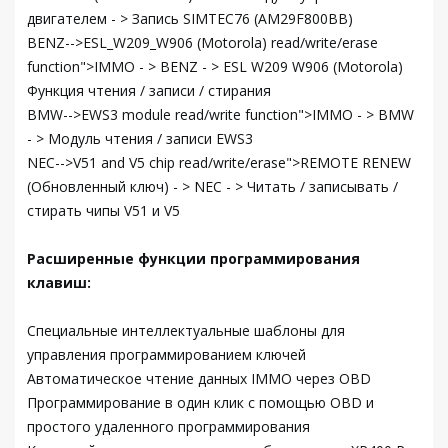
двигателем - > Запись SIMTEC76 (AM29F800BB)
BENZ-->ESL_W209_W906 (Motorola) read/write/erase
function">IMMO - > BENZ - > ESL W209 W906 (Motorola)
Функция чтения / записи / стирания
BMW-->EWS3 module read/write function">IMMO - > BMW
- > Модуль чтения / записи EWS3
NEC-->V51 and V5 chip read/write/erase">REMOTE RENEW
(Обновленный ключ) - > NEC - > Читать / записывать /
стирать чипы V51 и V5
Расширенные функции программирования
клавиш:
Специальные интеллектуальные шаблоны для
управления программированием ключей
Автоматическое чтение данных IMMO через OBD
Программирование в один клик с помощью OBD и
простого удаленного программирования