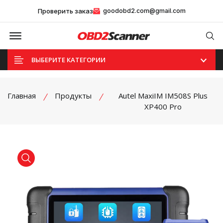
Проверить заказ
goodobd2.com@gmail.com
Offcanvas Menu Open
Se
ВЫБЕРИТЕ КАТЕГОРИИ
Главная
Продукты
Autel MaxiIM IM508S Plus
XP400 Pro
product view