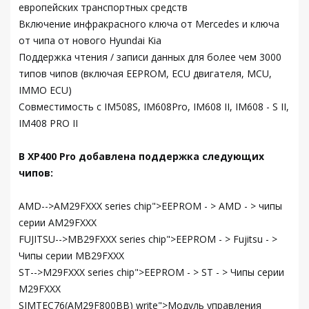
европейских транспортных средств
Включение инфракрасного ключа от Mercedes и ключа
от чипа от нового Hyundai Kia
Поддержка чтения / записи данных для более чем 3000
типов чипов (включая EEPROM, ECU двигателя, MCU,
IMMO ECU)
Совместимость с IM508S, IM608Pro, IM608 II, IM608 - S II,
IM408 PRO II
В XP400 Pro добавлена поддержка следующих
чипов:
AMD-->AM29FXXX series chip">EEPROM - > AMD - > чипы
серии AM29FXXX
FUJITSU-->MB29FXXX series chip">EEPROM - > Fujitsu - >
Чипы серии MB29FXXX
ST-->M29FXXX series chip">EEPROM - > ST - > Чипы серии
M29FXXX
SIMTEC76(AM29F800BB) write">Модуль управления