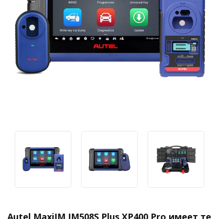
Autel MaxiIM IM508S Plus XP400 Pro имеет те