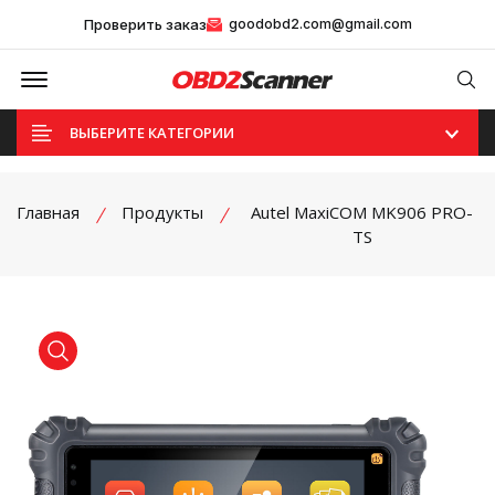
Проверить заказ
goodobd2.com@gmail.com
Offcanvas Menu Open
Se
ВЫБЕРИТЕ КАТЕГОРИИ
Главная
Продукты
Autel MaxiCOM MK906 PRO-
TS
product view