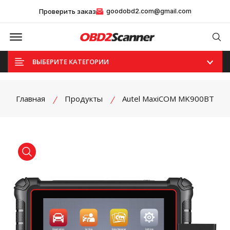
Проверить заказ
goodobd2.com@gmail.com
Offcanvas Menu Open
Se
ВЫБЕРИТЕ КАТЕГОРИИ
Главная
Продукты
Autel MaxiCOM MK900BT
product view