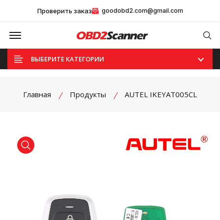
Проверить заказ
goodobd2.com@gmail.com
Offcanvas Menu Open
Se
ВЫБЕРИТЕ КАТЕГОРИИ
Главная
Продукты
AUTEL IKEYAT005CL
product view