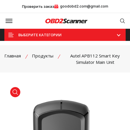
Проверить заказ
goodobd2.com@gmail.com
Offcanvas Menu Open
Se
ВЫБЕРИТЕ КАТЕГОРИИ
Главная
Продукты
Autel APB112 Smart Key
Simulator Main Unit
product view