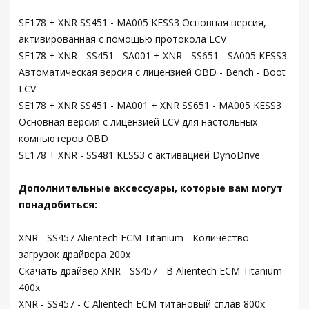
SE178 + XNR SS451 - MA005 KESS3 Основная версия,
активированная с помощью протокола LCV
SE178 + XNR - SS451 - SA001 + XNR - SS651 - SA005 KESS3
Автоматическая версия с лицензией OBD - Bench - Boot
LCV
SE178 + XNR SS451 - MA001 + XNR SS651 - MA005 KESS3
Основная версия с лицензией LCV для настольных
компьютеров OBD
SE178 + XNR - SS481 KESS3 с активацией DynoDrive
Дополнительные аксессуары, которые вам могут
понадобиться:
XNR - SS457 Alientech ECM Titanium - Количество
загрузок драйвера 200x
Скачать драйвер XNR - SS457 - B Alientech ECM Titanium -
400x
XNR - SS457 - C Alientech ECM титановый сплав 800x