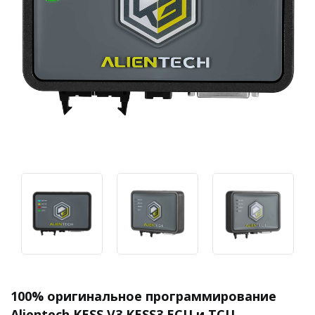
100% оригинальное программирование
Alientech KESS V3 KESS3 ECU и TCU,