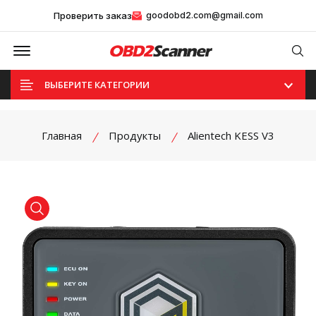
Проверить заказ
goodobd2.com@gmail.com
Offcanvas Menu Open
Se
ВЫБЕРИТЕ КАТЕГОРИИ
Главная
Продукты
Alientech KESS V3
product view