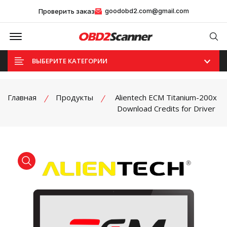
Проверить заказ
goodobd2.com@gmail.com
Offcanvas Menu Open
Se
ВЫБЕРИТЕ КАТЕГОРИИ
Главная
Продукты
Alientech ECM Titanium-200x
Download Credits for Driver
product view