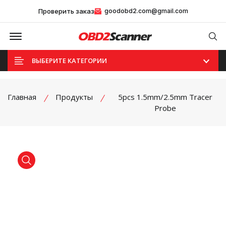
Проверить заказ
goodobd2.com@gmail.com
Offcanvas Menu Open
Se
ВЫБЕРИТЕ КАТЕГОРИИ
Главная
Продукты
5pcs 1.5mm/2.5mm Tracer
Probe
product view