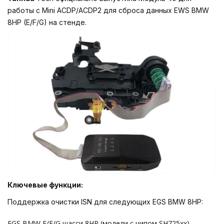
работы с Mini ACDP/ACDP2 для сброса данных EWS BMW
8HP (E/F/G) на стенде.
Ключевые функции:
Поддержка очистки ISN для следующих EGS BMW 8HP:
EGS BMW E/F/G шасси 8HP (модели с чипом SH725xx)