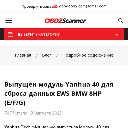
Проверить заказ
goodobd2.com@gmail.com
Offcanvas Menu Open
Se
ВЫБЕРИТЕ КАТЕГОРИИ
Главная
Блог
Подробное содержание
Выпущен модуль Yanhua 40 для
сброса данных EWS BMW 8HP
(E/F/G)
787 Читали · 01 Августа 2025
Yanhua
Tech официально выпустила Модуль 40 для