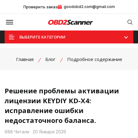
Проверить заказ
goodobd2.com@gmail.com
Offcanvas Menu Open
Se
ВЫБЕРИТЕ КАТЕГОРИИ
Главная
Блог
Подробное содержание
Решение проблемы активации
лицензии KEYDIY KD-X4:
исправление ошибки
недостаточного баланса.
688 Читали · 20 Января 2026