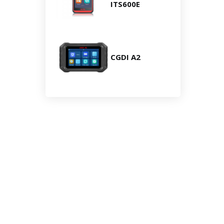
ITS600E
CGDI A2