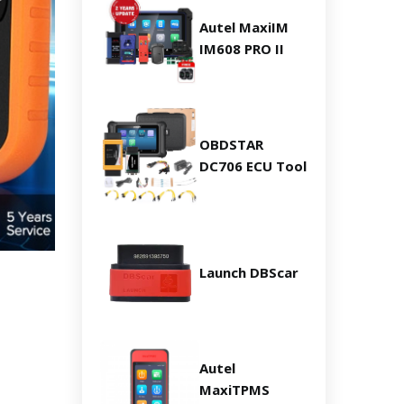
Autel MaxiIM
IM608 PRO II
OBDSTAR
DC706 ECU Tool
Launch DBScar
Autel
MaxiTPMS