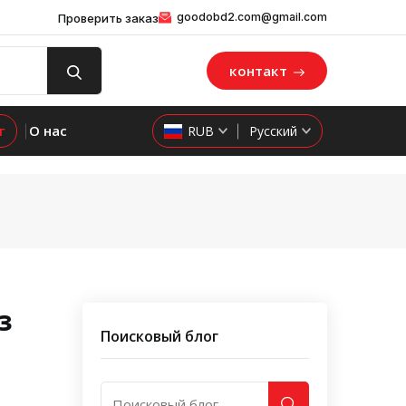
goodobd2.com@gmail.com
Проверить заказ
контакт
г
О нас
RUB
Русский
з
Поисковый блог