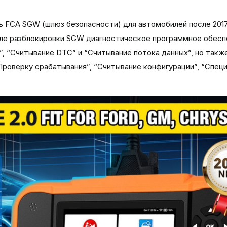
ь FCA SGW (шлюз безопасности) для автомобилей после 2017
осле разблокировки SGW диагностическое программное обес
, “Считывание DTC” и “Считывание потока данных”, но такж
Проверку срабатывания”, “Считывание конфигурации”, “Спец