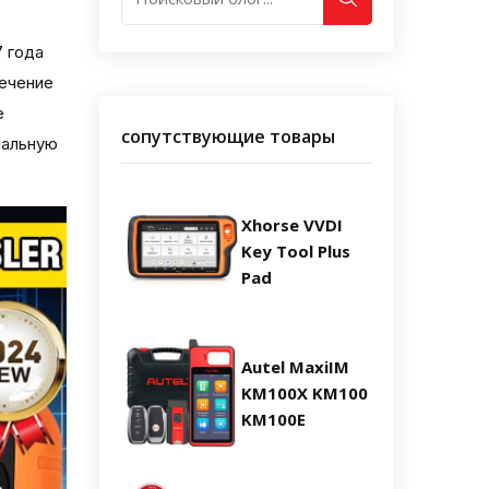
 года
печение
е
сопутствующие товары
иальную
Xhorse VVDI
Key Tool Plus
Pad
Autel MaxiIM
KM100X KM100
KM100E