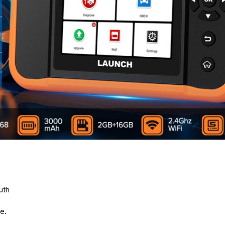
uth
е.